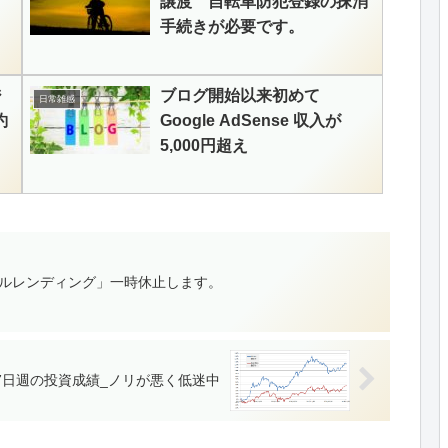
譲渡 自転車防犯登録の抹消
手続きが必要です。
ジ
ブログ開始以来初めて
日常雑感
約
Google AdSense 収入が
5,000円超え
シャルレンディング」一時休止します。
月17日週の投資成績_ノリが悪く低迷中