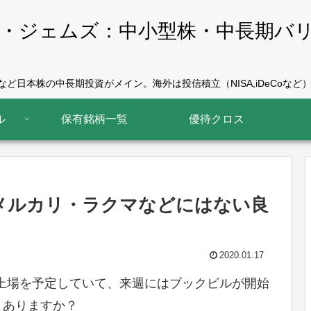
・ジェムズ：中小型株・中長期バ
ど日本株の中長期投資がメイン。海外は投信積立（NISA,iDeCoなど）
ル
保有銘柄一覧
優待クロス
メルカリ・ラクマなどにはない良
2020.01.17
日に上場を予定していて、来週にはブックビルが開始
とありますか？