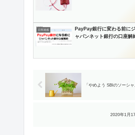
PayPay銀行に変わる前に
日常雑感
ャパンネット銀行の口座解
「やめよう SBIのソー
2020年1