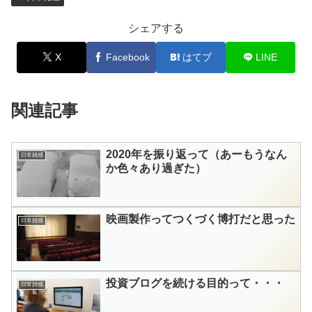
シェアする
X
Facebook
はてブ
LINE
関連記事
2020年を振り返って（あーもうなん
日常雑感
か色々あり過ぎた）
映画製作ってつくづく博打だと思った
日常雑感
投資ブログを続ける目的って・・・
日常雑感