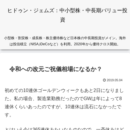
ヒドゥン・ジェムズ：中小型株・中長期バリュー投
資
小型株・割安株・成長株・株主優待株など日本株の中長期投資がメイン。海外
は投信積立（NISA,iDeCoなど）を利用。2020年から優待クロス開始。
令和への改元ご祝儀相場になるか？
2019.05.04
初めての10連休ゴールデンウィークもあと2日になりまし
た。私の場合、製造業勤務だったのでGWは年によって8
連休くらいあったのですが、10連休は流石になかったで
す。
とはいえ今は365連休みたいなものなので、一斉休みはど