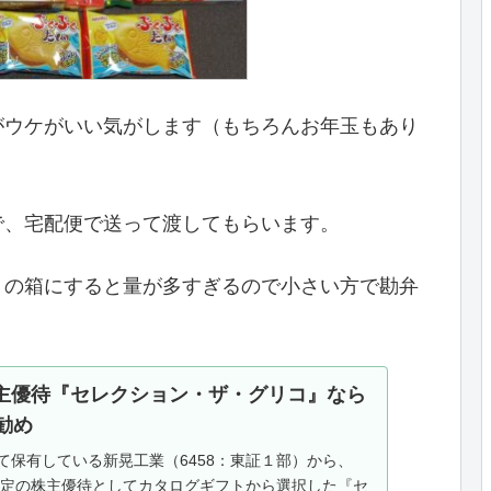
がウケがいい気がします（もちろんお年玉もあり
で、宅配便で送って渡してもらいます。
」の箱にすると量が多すぎるので小さい方で勘弁
主優待『セレクション・ザ・グリコ』なら
勧め
て保有している新晃工業（6458：東証１部）から、
利確定の株主優待としてカタログギフトから選択した『セ