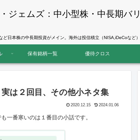
・ジェムズ：中小型株・中長期バ
ど日本株の中長期投資がメイン。海外は投信積立（NISA,iDeCoなど）
ル
保有銘柄一覧
優待クロス
・実は２回目、その他小ネタ集
2020.12.15
2024.01.06
でも一番寒いのは１番目の小話です。