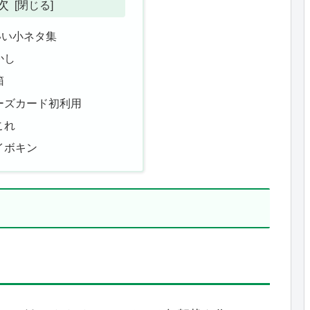
次
いい小ネタ集
かし
箱
ーズカード初利用
これ
イボキン