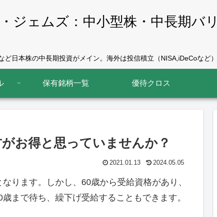
・ジェムズ：中小型株・中長期バ
ど日本株の中長期投資がメイン。海外は投信積立（NISA,iDeCoなど）
ル
保有銘柄一覧
優待クロス
方がお得と思っていませんか？
2021.01.13
2024.05.05
となります。しかし、60歳から受給資格があり、
0歳まで待ち、繰下げ受給することもできます。