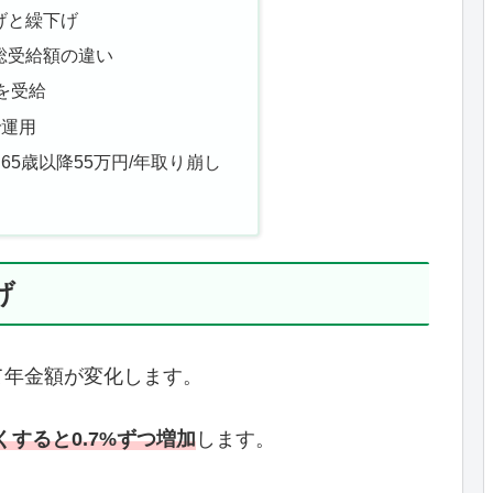
げと繰下げ
総受給額の違い
を受給
で運用
65歳以降55万円/年取り崩し
げ
て年金額が変化します。
くすると0.7%ずつ増加
します。