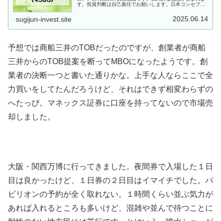
す。投資判断は自己責任でお願いします。日本コンセプト
（9386：東証プライム）企業情報特色「タンクコンテナを
用いた化学品、薬品、食品...
2025.06.14
sugijun-invest.site
予想では商船三井のTOBだったのですが、創業者が商船
三井からのTOB提案を断ってMBOになったようです。創
業者の決断一つと書いた通りかな。上手な人ならここで全
力買いをしてたんだろうけど、それはできず相変わらずの
へたっぴ。マネックス証券に口座を持ってないので市場売
却しました。
大阪・関西万博に行ってきました。夜間券で入場した１日
目は良かったけど、１日券の２日目はイマイチでした。パ
ビリオンの予約が全く取れない。１時間くらい並ぶ気力が
あれば入れるところも多いけど、混雑や並んで待つことに