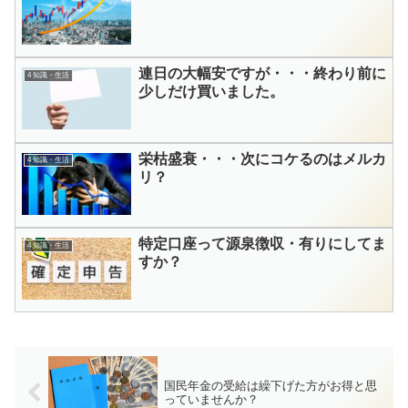
連日の大幅安ですが・・・終わり前に
4 知識・生活
少しだけ買いました。
栄枯盛衰・・・次にコケるのはメルカ
4 知識・生活
リ？
特定口座って源泉徴収・有りにしてま
4 知識・生活
すか？
国民年金の受給は繰下げた方がお得と思
っていませんか？