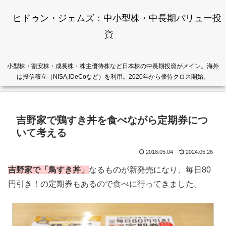
ヒドゥン・ジェムズ：中小型株・中長期バリュー投
資
小型株・割安株・成長株・株主優待株など日本株の中長期投資がメイン。海外
は投信積立（NISA,iDeCoなど）を利用。2020年から優待クロス開始。
吉野家で鶏すき丼を食べながら定期券につ
いて考える
2018.05.04
2024.05.26
吉野家で「鳥すき丼」
なるものが新発売になり、毎日80
円引き！の定期券もあるので食べに行ってきました。