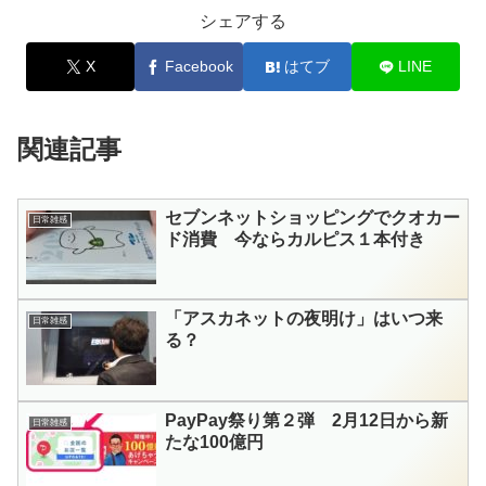
シェアする
X
Facebook
はてブ
LINE
関連記事
セブンネットショッピングでクオカー
日常雑感
ド消費 今ならカルピス１本付き
「アスカネットの夜明け」はいつ来
日常雑感
る？
PayPay祭り第２弾 2月12日から新
日常雑感
たな100億円