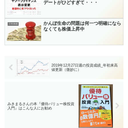
デートがひどすぎて・・・
かんぽ生命の問題は何一つ明確になら
日常雑感
なくても株価上昇中
2019年12月27日週の投資成績_年初来高
値更新（微妙に）
みきまるさんの本『優待バリュー株投資
入門』はこんな人にお勧め