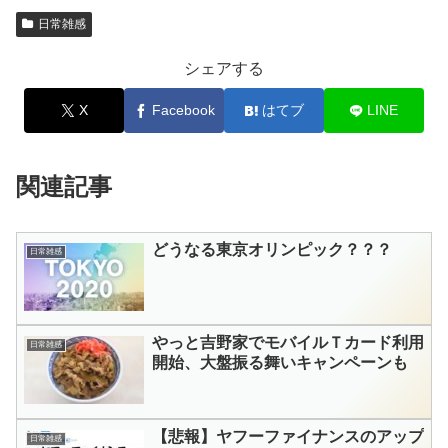
日常雑感
シェアする
X
Facebook
はてブ
LINE
関連記事
どうなる東京オリンピック？？？
日常雑感
やっと吉野家でモバイルＴカード利用
日常雑感
開始、大盤振る舞いキャンペーンも
【悲報】ヤフーファイナンスのアップ
日常雑感