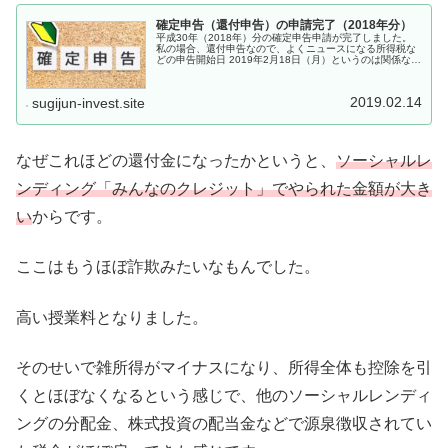
確定申告（還付申告）の申請完了（2018年分）
平成30年（2018年）分の確定申告申請が完了しました。
私の場合、還付申告なので、よくニュースになる所得税な
どの申告開始日 2019年2月18日（月）というのは関係な
く、いつでも申請可能です。計算の結果、還付額：47万円
ほどになりました。ほ...
2019.02.14
sugijun-invest.site
なぜこれほどの還付金になったかというと、
ソーシャルレ
ンディング「みんなのクレジット」でやられた金額が大き
い
からです。
ここはもうほぼ詐欺みたいなもんでした。
高い授業料となりました。
そのせいで雑所得がマイナスになり、所得全体も控除を引
くとほぼなくなるという感じで、他のソーシャルレンディ
ングの分配金、株式投資の配当金などで源泉徴収されてい