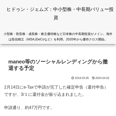
ヒドゥン・ジェムズ：中小型株・中長期バリュー投
資
小型株・割安株・成長株・株主優待株など日本株の中長期投資がメイン。海外
は投信積立（NISA,iDeCoなど）を利用。2020年から優待クロス開始。
maneo等のソーシャルレンディングから撤
退する予定
2019.03.05
2024.04.02
2月14日にe-Taxで申請が完了した確定申告（還付申告）
ですが、3/１に還付金が振り込まれました。
申請通り、約47万円です。