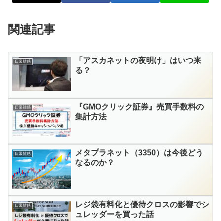
関連記事
「アスカネットの夜明け」はいつ来
日常雑感
る？
『GMOクリック証券』売買手数料の
日常雑感
集計方法
メタプラネット（3350）は今後どう
日常雑感
なるのか？
レジ袋有料化と優待クロスの影響でシ
日常雑感
ュレッダーを買った話