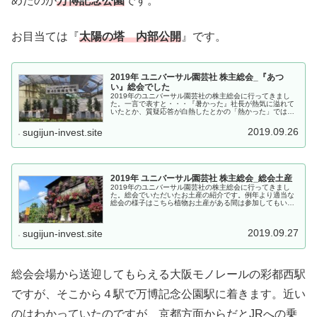
めたのが
万博記念公園
です。
お目当ては『
太陽の塔 内部公開
』です。
2019年 ユニバーサル園芸社 株主総会_『あつ
い』総会でした
2019年のユニバーサル園芸社の株主総会に行ってきまし
た。一言で表すと・・・『暑かった』社長が熱気に溢れて
いたとか、質疑応答が白熱したとかの「熱かった」では無
いです。会場は大阪府茨木市の山の中、ユニバーサル園芸
社の本社です。奥に見えるのはい...
2019.09.26
sugijun-invest.site
2019年 ユニバーサル園芸社 株主総会_総会土産
2019年のユニバーサル園芸社の株主総会に行ってきまし
た。総会でいただいたお土産の紹介です。例年より適当な
総会の様子はこちら植物お土産がある間は参加してもいい
かな。もちろん往復の交通費を考えると決して安くないお
土産ですが・・・。2019年 ...
2019.09.27
sugijun-invest.site
総会会場から送迎してもらえる大阪モノレールの彩都西駅
ですが、そこから４駅で万博記念公園駅に着きます。近い
のはわかっていたのですが、京都方面からだとJRへの乗