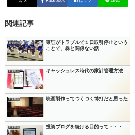
X
Facebook
はてブ
LINE
関連記事
東証がトラブルで１日取引停止という
日常雑感
ことで、株と関係ない話
キャッシュレス時代の家計管理方法
日常雑感
映画製作ってつくづく博打だと思った
日常雑感
投資ブログを続ける目的って・・・
日常雑感