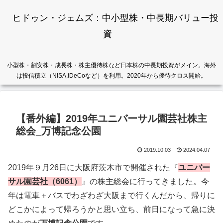
ヒドゥン・ジェムズ：中小型株・中長期バリュー投
資
小型株・割安株・成長株・株主優待株など日本株の中長期投資がメイン。海外
は投信積立（NISA,iDeCoなど）を利用。2020年から優待クロス開始。
【番外編】2019年ユニバーサル園芸社株主
総会_万博記念公園
2019.10.03
2024.04.07
2019年９月26日に大阪府茨木市で開催された『
ユニバー
サル園芸社（6061）
』の株主総会に行ってきました。今
年は電車＋バスでわざわざ大阪まで行くんだから、帰りに
どこかによって帰ろうかと思い立ち、前日になって急に決