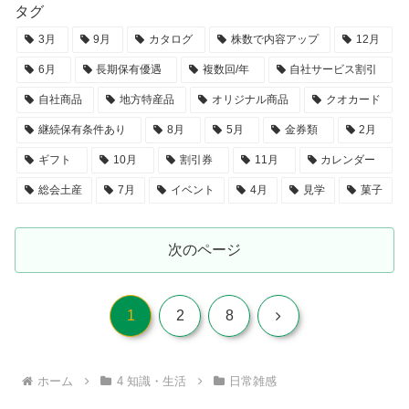
タグ
3月
9月
カタログ
株数で内容アップ
12月
6月
長期保有優遇
複数回/年
自社サービス割引
自社商品
地方特産品
オリジナル商品
クオカード
継続保有条件あり
8月
5月
金券類
2月
ギフト
10月
割引券
11月
カレンダー
総会土産
7月
イベント
4月
見学
菓子
次のページ
次
1
2
8
へ
ホーム
4 知識・生活
日常雑感