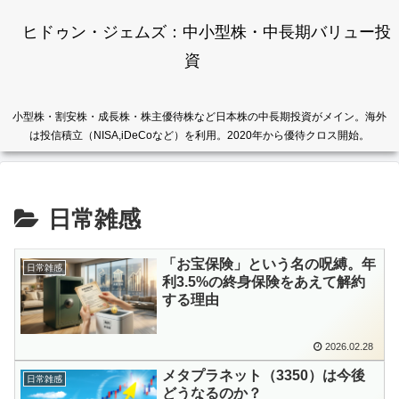
ヒドゥン・ジェムズ：中小型株・中長期バリュー投
資
小型株・割安株・成長株・株主優待株など日本株の中長期投資がメイン。海外
は投信積立（NISA,iDeCoなど）を利用。2020年から優待クロス開始。
日常雑感
「お宝保険」という名の呪縛。年
日常雑感
利3.5%の終身保険をあえて解約
する理由
2026.02.28
メタプラネット（3350）は今後
日常雑感
どうなるのか？