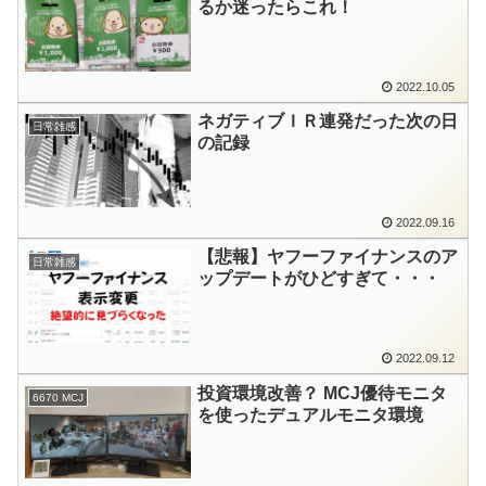
るか迷ったらこれ！
2022.10.05
ネガティブＩＲ連発だった次の日
日常雑感
の記録
2022.09.16
【悲報】ヤフーファイナンスのア
日常雑感
ップデートがひどすぎて・・・
2022.09.12
投資環境改善？ MCJ優待モニタ
6670 MCJ
を使ったデュアルモニタ環境