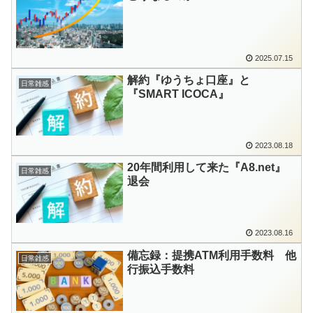
2025.07.15
解約『ゆうちょ口座』と
日常雑感
『SMART ICOCA』
2023.08.18
20年間利用して来た『A8.net』
日常雑感
退会
2023.08.16
備忘録：提携ATM利用手数料 他
日常雑感
行振込手数料