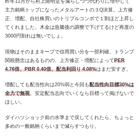
昨年11月から村上開明堂を減らしつつ代わりに増やして
主力銘柄トップになったメタルアートの３Q決算。上方修
正、増配、自社株買いのトリプルコンボで１割ほど上昇し
てくれました。木金は急騰後の調整で下げてるけど再度の
3000円割れは無いでしょ。
現物はそのままキープで信用買い分を一部利確。トランプ
関税懸念はあるものの、上方修正・増配によって
PER
4.76倍、PBR 0.40倍、配当利回り 4.08%
はまだ安すぎ。
増配しても配当性向は20%弱と今回も
配当性向目標30%は
全力で無視
。安定配当志向でいくなら目標って掲げないで
ほしい。
ダイハツショック前の水準まで戻してくれたら、ちょっと
多めの一般銘柄くらいまで減らすつもり。