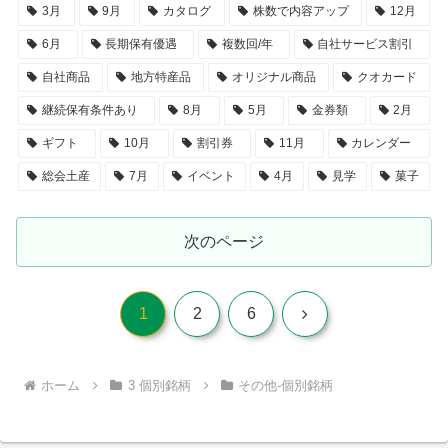
3月
9月
カタログ
株数で内容アップ
12月
6月
長期保有優遇
複数回/年
自社サービス割引
自社商品
地方特産品
オリジナル商品
クオカード
継続保有条件あり
8月
5月
金券類
2月
ギフト
10月
割引券
11月
カレンダー
総会土産
7月
イベント
4月
見学
菓子
次のページ
次
1
2
6
へ
ホーム
3 個別銘柄
その他-個別銘柄