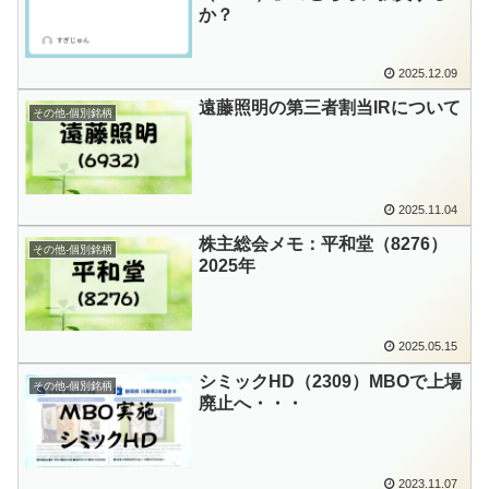
か？
2025.12.09
遠藤照明の第三者割当IRについて
その他-個別銘柄
2025.11.04
株主総会メモ：平和堂（8276）
その他-個別銘柄
2025年
2025.05.15
シミックHD（2309）MBOで上場
その他-個別銘柄
廃止へ・・・
2023.11.07