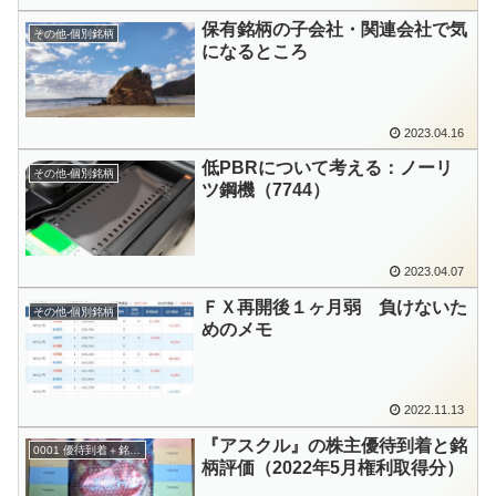
保有銘柄の子会社・関連会社で気
その他-個別銘柄
になるところ
2023.04.16
低PBRについて考える：ノーリ
その他-個別銘柄
ツ鋼機（7744）
2023.04.07
ＦＸ再開後１ヶ月弱 負けないた
その他-個別銘柄
めのメモ
2022.11.13
『アスクル』の株主優待到着と銘
0001 優待到着＋銘柄評価
柄評価（2022年5月権利取得分）