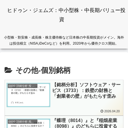
ヒドゥン・ジェムズ：中小型株・中長期バリュー投
資
小型株・割安株・成長株・株主優待株など日本株の中長期投資がメイン。海外
は投信積立（NISA,iDeCoなど）を利用。2020年から優待クロス開始。
その他-個別銘柄
【銘柄分析】ソフトウェア・サー
0000 詳細分析 投資メモ
ビス（3733）：鉄壁の財務と
「創業者の壁」がもたらす歪み
2026.04.20
『蝶理（8014）』と『稲畑産業
0000 詳細分析 投資メモ
（8098）』のどちらに投資する