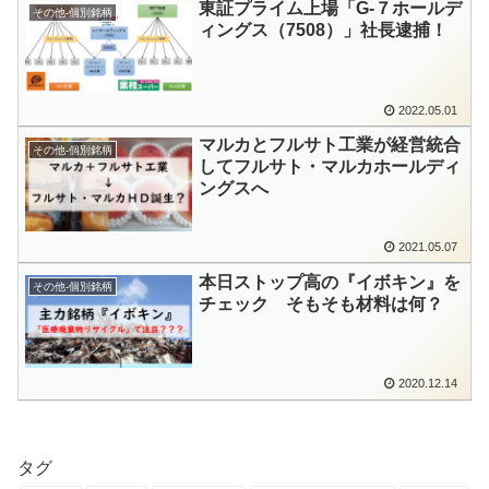
東証プライム上場「G-７ホールデ
その他-個別銘柄
ィングス（7508）」社長逮捕！
2022.05.01
マルカとフルサト工業が経営統合
その他-個別銘柄
してフルサト・マルカホールディ
ングスへ
2021.05.07
本日ストップ高の『イボキン』を
その他-個別銘柄
チェック そもそも材料は何？
2020.12.14
タグ