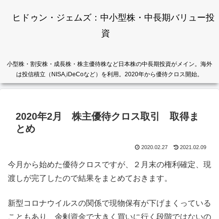
ヒドゥン・ジェムズ：中小型株・中長期バリュー投
資
小型株・割安株・成長株・株主優待株など日本株の中長期投資がメイン。海外
は投信積立（NISA,iDeCoなど）を利用。2020年から優待クロス開始。
2020年2月 株主優待クロス取引 取得ま
とめ
2020.02.27
2021.02.09
今月から始めた優待クロスですが、２月末の権利確定、現
渡しが完了したので結果をまとめておきます。
新型コロナウイルスの関係で現物保有が下げまくっている
こともあり、余剰資金で大きく買いに行く段階ではないの