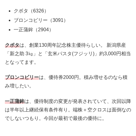
クボタ（6326）
ブロンコビリー（3091）
一正蒲鉾（2904）
クボタ
は、創業130周年記念株主優待らしい。 新潟県産
「新之助 3㎏」と「玄米パスタ(フジッリ)」約3,000円相当
となってます。
ブロンコビリー
は、優待券2000円。積み増せるのなら積
み増したい。
一正蒲鉾
は、優待制度の変更が発表されていて、次回以降
は半年以上継続保有条件有り。端株＋空クロスは面倒なの
でしないつもり。今回が最初で最後の優待に。