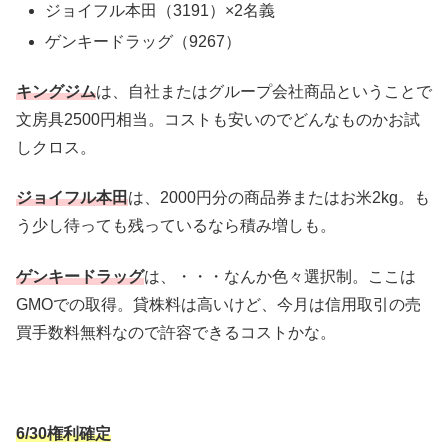
ジョイフル本田（3191）×2名義
ゲンキードラッグ（9267）
キングジム
は、自社またはグループ会社商品ということで
文房具2500円相当。コストも安いのでどんなものかお試
しクロス。
ジョイフル本田
は、2000円分の商品券またはお米2kg。も
う少し待っても残っているなら積み増しも。
ゲンキードラッグ
は、・・・なんか色々選択制。ここは
GMOでの取得。貸株料は高いけど、今月は信用取引の売
買手数料無料なので許容できるコストかな。
6/30権利確定