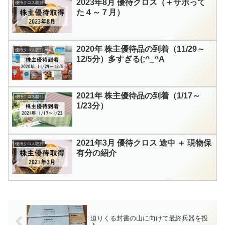
2023年8月 優待クロス（＋サボって
優待クロス取引
た４～７月）
2020年 株主優待品の到着（11/29～
優待クロス取引
12/5分）多すぎる(;^_^A
2021年 株主優待品の到着（1/17～
優待クロス取引
1/23分）
2021年3月 優待クロス 途中 ＋ 現物保
優待クロス取引
有分の紹介
迫りくる封書の山に向けて最終兵器を投