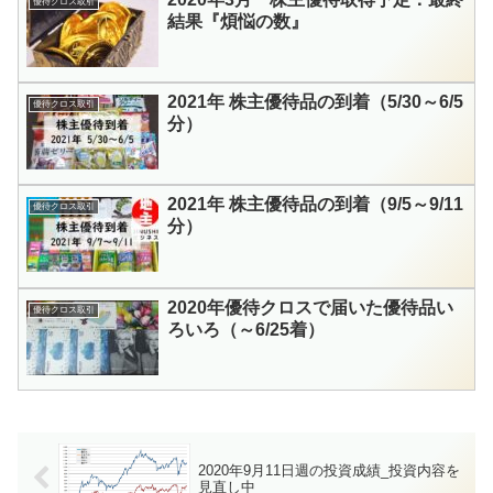
優待クロス取引
結果『煩悩の数』
2021年 株主優待品の到着（5/30～6/5
優待クロス取引
分）
2021年 株主優待品の到着（9/5～9/11
優待クロス取引
分）
2020年優待クロスで届いた優待品い
優待クロス取引
ろいろ（～6/25着）
2020年9月11日週の投資成績_投資内容を
見直し中