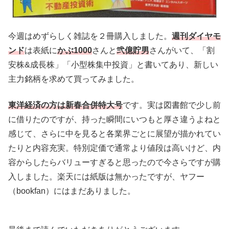
今週はめずらしく雑誌を２冊購入しました。
週刊ダイヤモ
ンド
は表紙に
かぶ1000
さんと
弐億貯男
さんがいて、「割
安株&成長株」「小型株集中投資」と書いてあり、新しい
主力銘柄を求めて買ってみました。
東洋経済の方は新春合併特大号
です。実は図書館で少し前
に借りたのですが、持った瞬間にいつもと厚さ違うよねと
感じて、さらに中を見ると各業界ごとに展望が描かれてい
たりと内容充実。特別定価で通常より値段は高いけど、内
容からしたらバリューすぎると思ったので今さらですが購
入しました。楽天には紙版は無かったですが、ヤフー
（bookfan）にはまだありました。