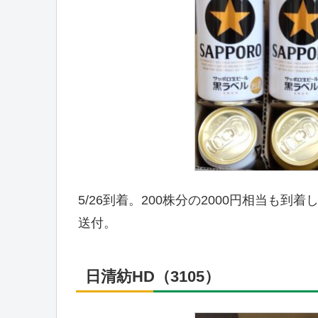
5/26到着。200株分の2000円相当も
送付。
日清紡HD（3105）