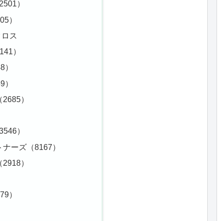
501）
05）
クロス
141）
8）
9）
2685）
546）
ナーズ（8167）
2918）
）
79）
）