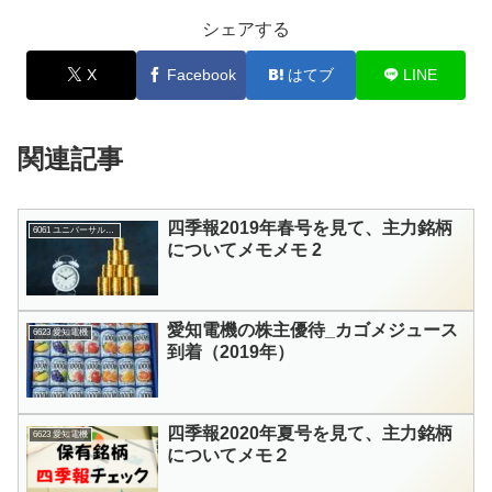
シェアする
X
Facebook
はてブ
LINE
関連記事
四季報2019年春号を見て、主力銘柄
6061 ユニバーサル園芸社
についてメモメモ 2
愛知電機の株主優待_カゴメジュース
6623 愛知電機
到着（2019年）
四季報2020年夏号を見て、主力銘柄
6623 愛知電機
についてメモ２