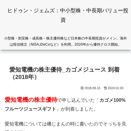
ヒドゥン・ジェムズ：中小型株・中長期バリュー投
資
小型株・割安株・成長株・株主優待株など日本株の中長期投資がメイン。海外
は投信積立（NISA,iDeCoなど）を利用。2020年から優待クロス開始。
愛知電機の株主優待_カゴメジュース 到着
（2018年）
2018.09.10
2024.01.03
愛知電機の株主優待
で申し込んでいた「
カゴメ100%
フルーツジュースギフト
」が到着しました。
愛知電機については磯じまんの時に書いたのでそっちを見