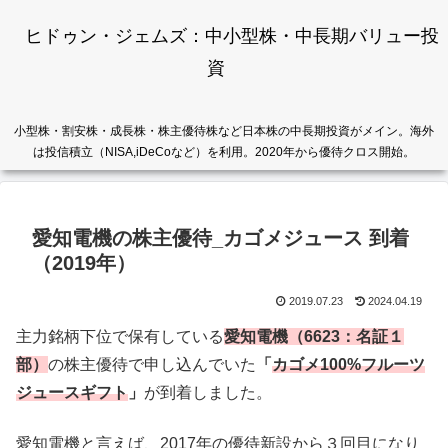
ヒドゥン・ジェムズ：中小型株・中長期バリュー投
資
小型株・割安株・成長株・株主優待株など日本株の中長期投資がメイン。海外
は投信積立（NISA,iDeCoなど）を利用。2020年から優待クロス開始。
愛知電機の株主優待_カゴメジュース 到着
（2019年）
2019.07.23
2024.04.19
主力銘柄下位で保有している
愛知電機（6623：名証１
部）
の株主優待で申し込んでいた
「
カゴメ100%フルーツ
ジュースギフト
」
が到着しました。
愛知電機と言えば、2017年の優待新設から３回目になり