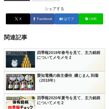
シェアする
X
Facebook
はてブ
LINE
関連記事
四季報2019年春号を見て、主力銘柄
6061 ユニバーサル園芸社
についてメモメモ 2
愛知電機の株主優待_磯じまん 到着
6623 愛知電機
（2018年）
四季報2020年夏号を見て、主力銘柄
6623 愛知電機
についてメモ２