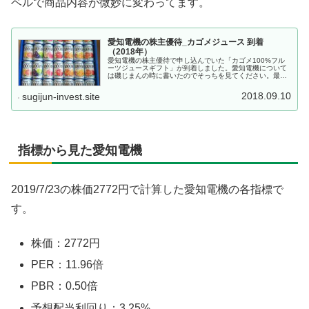
ベルで商品内容が微妙に変わってます。
愛知電機の株主優待_カゴメジュース 到着
（2018年）
愛知電機の株主優待で申し込んでいた「カゴメ100%フル
ーツジュースギフト」が到着しました。愛知電機について
は磯じまんの時に書いたのでそっちを見てください。最近
も相変わらずの万年割安放置中銘柄です。うちの銘柄の中
でに位置付けは優待銘柄ではなく...
2018.09.10
sugijun-invest.site
指標から見た愛知電機
2019/7/23の株価2772円で計算した愛知電機の各指標で
す。
株価：2772円
PER：11.96倍
PBR：0.50倍
予想配当利回り：3.25%