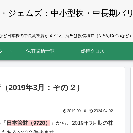
・ジェムズ：中小型株・中長期バ
ど日本株の中長期投資がメイン。海外は投信積立（NISA,iDeCoなど）
ル
保有銘柄一覧
優待クロス
2019年3月：その２）
2019.09.10
2024.04.02
る「
日本管財（9728）
」から、2019年3月期の株
分もあるので２件来ます。