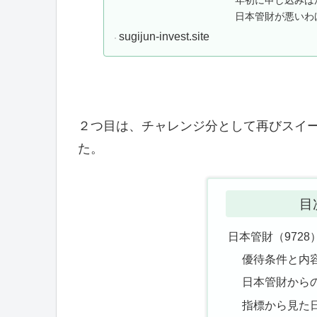
日本管財が悪いわ
ので晒します。優待
sugijun-invest.site
２つ目は、チャレンジ分として再びスイーツ
た。
目
日本管財（972
優待条件と内
日本管財から
指標から見た