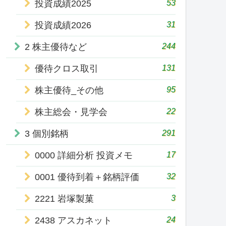
53
投資成績2025
31
投資成績2026
244
2 株主優待など
131
優待クロス取引
95
株主優待_その他
22
株主総会・見学会
291
3 個別銘柄
17
0000 詳細分析 投資メモ
32
0001 優待到着＋銘柄評価
3
2221 岩塚製菓
24
2438 アスカネット