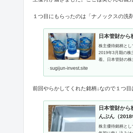
１つ目にもらったのは「ナノックスの洗
日本管財から株
株主優待銘柄とし
2019年3月期の
着。日本管財の株
柄です。日本管財（9
sugijun-invest.site
前回やらかしてくれた銘柄↓なので１つ目
日本管財から株
んぷん（201
株主優待銘柄とし
年初に申し込みは