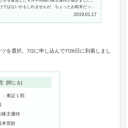
けではないかもしれませんが、ちょっとお粗末だった
内容や指標面での評価はこち...
2019.01.17
を選択。7/2に申し込んで7/26日に到着しまし
次
8）：東証１部
容
の株主優待
日本管財