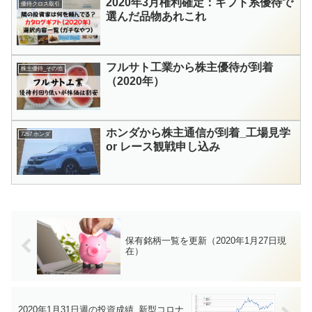
2020年3月権利確定：ギフト系優待で
優待クロス取引
選んだ品物あれこれ
フルサト工業から株主優待が到着
株主優待_その他
（2020年）
ホンダから株主通信が到着_工場見学
7267 ホンダ
or レース観戦申し込み
保有銘柄一覧を更新（2020年1月27日現
在）
2020年1月31日週の投資成績_新型コロナ