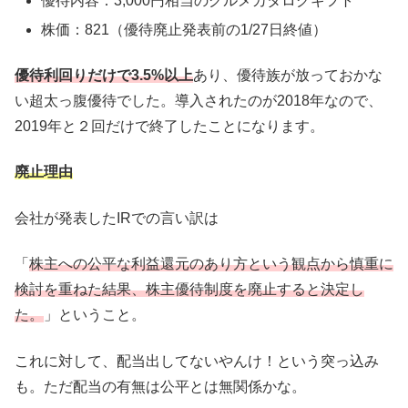
優待内容：3,000円相当のグルメカタログギフト
株価：821（優待廃止発表前の1/27日終値）
優待利回りだけで3.5%以上
あり、優待族が放っておかな
い超太っ腹優待でした。導入されたのが2018年なので、
2019年と２回だけで終了したことになります。
廃止理由
会社が発表したIRでの言い訳は
「
株主への公平な利益還元のあり方という観点から慎重に
検討を重ねた結果、株主優待制度を廃止すると決定し
た。
」ということ。
これに対して、配当出してないやんけ！という突っ込み
も。ただ配当の有無は公平とは無関係かな。