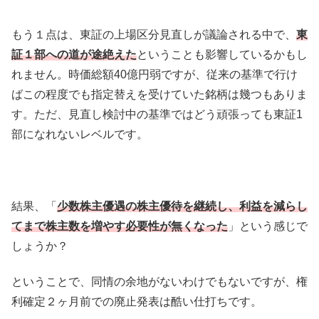
もう１点は、東証の上場区分見直しが議論される中で、
東
証１部への道が途絶えた
ということも影響しているかもし
れません。時価総額40億円弱ですが、従来の基準で行け
ばこの程度でも指定替えを受けていた銘柄は幾つもありま
す。ただ、見直し検討中の基準ではどう頑張っても東証1
部になれないレベルです。
結果、「
少数株主優遇の株主優待を継続し、利益を減らし
てまで株主数を増やす必要性が無くなった
」という感じで
しょうか？
ということで、同情の余地がないわけでもないですが、権
利確定２ヶ月前での廃止発表は酷い仕打ちです。