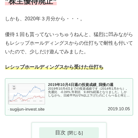
”株主優待廃止”
しかも、2020年３月分から・・・。
優待１回も貰ってないっちゅうねんと、猛烈に凹みながら
もレシップホールディングスからの仕打ちで耐性も付いて
いたので、少しだけ遊んでみました。
レシップホールディングスから受けた仕打ち
2019年10月4日週の投資成績_我慢の週
2019年10月4日までの投資成績です（2014年1月から）。
先週比 -0.09% 年初比 9.86%続落となりました。しか
しながら、日経平均が2%以上下げたのにくらべると何とか
耐えている感じです。個別銘柄で見ても、主力銘柄は大き
く上げた...
2019.10.05
sugijun-invest.site
目次