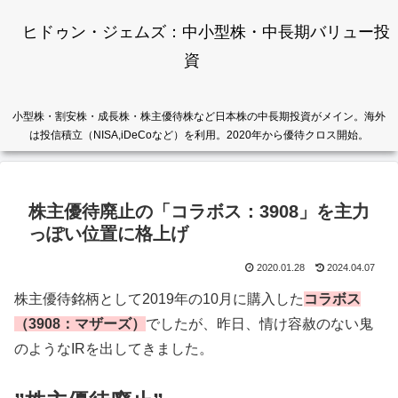
ヒドゥン・ジェムズ：中小型株・中長期バリュー投
資
小型株・割安株・成長株・株主優待株など日本株の中長期投資がメイン。海外
は投信積立（NISA,iDeCoなど）を利用。2020年から優待クロス開始。
株主優待廃止の「コラボス：3908」を主力
っぽい位置に格上げ
2020.01.28
2024.04.07
株主優待銘柄として2019年の10月に購入した
コラボス
（3908：マザーズ）
でしたが、昨日、情け容赦のない鬼
のようなIRを出してきました。