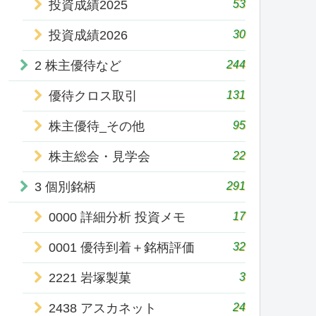
53
投資成績2025
30
投資成績2026
244
2 株主優待など
131
優待クロス取引
95
株主優待_その他
22
株主総会・見学会
291
3 個別銘柄
17
0000 詳細分析 投資メモ
32
0001 優待到着＋銘柄評価
3
2221 岩塚製菓
24
2438 アスカネット