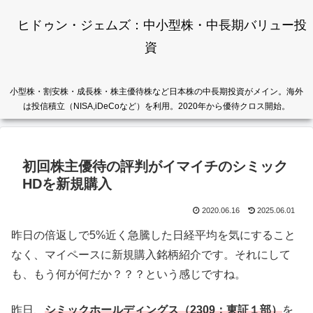
ヒドゥン・ジェムズ：中小型株・中長期バリュー投
資
小型株・割安株・成長株・株主優待株など日本株の中長期投資がメイン。海外
は投信積立（NISA,iDeCoなど）を利用。2020年から優待クロス開始。
初回株主優待の評判がイマイチのシミック
HDを新規購入
2020.06.16
2025.06.01
昨日の倍返しで5%近く急騰した日経平均を気にすること
なく、マイペースに新規購入銘柄紹介です。それにして
も、もう何が何だか？？？という感じですね。
昨日、
シミックホールディングス（2309：東証１部）
を