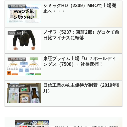
シミックHD（2309）MBOで上場廃
その他-個別銘柄
止へ・・・
ノザワ（5237：東証2部）がコケて前
4 知識・生活
日比マイナスに転落
東証プライム上場「G-７ホールディ
その他-個別銘柄
ングス（7508）」社長逮捕！
日信工業の株主優待が到着（2019年9
その他-個別銘柄
月）