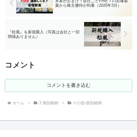
本業がおまけ？会社ごとFIRE？の岩塚製
菓から株主優待が到着（2020年3月）
『松風』を新規購入（写真は会社と一切
関係ありません）
コメント
コメントを書き込む
ホーム
3 個別銘柄
その他-個別銘柄