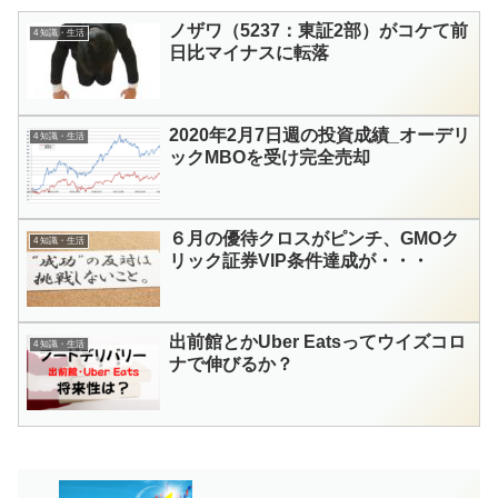
ノザワ（5237：東証2部）がコケて前
4 知識・生活
日比マイナスに転落
2020年2月7日週の投資成績_オーデリ
4 知識・生活
ックMBOを受け完全売却
６月の優待クロスがピンチ、GMOク
4 知識・生活
リック証券VIP条件達成が・・・
出前館とかUber Eatsってウイズコロ
4 知識・生活
ナで伸びるか？