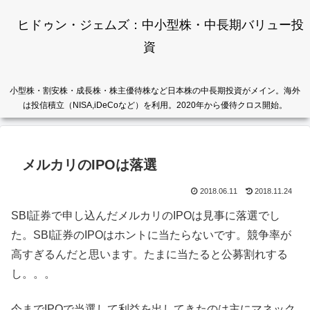
ヒドゥン・ジェムズ：中小型株・中長期バリュー投
資
小型株・割安株・成長株・株主優待株など日本株の中長期投資がメイン。海外
は投信積立（NISA,iDeCoなど）を利用。2020年から優待クロス開始。
メルカリのIPOは落選
2018.06.11
2018.11.24
SBI証券で申し込んだメルカリのIPOは見事に落選でし
た。SBI証券のIPOはホントに当たらないです。競争率が
高すぎるんだと思います。たまに当たると公募割れする
し。。。
今までIPOで当選して利益を出してきたのは主にマネック