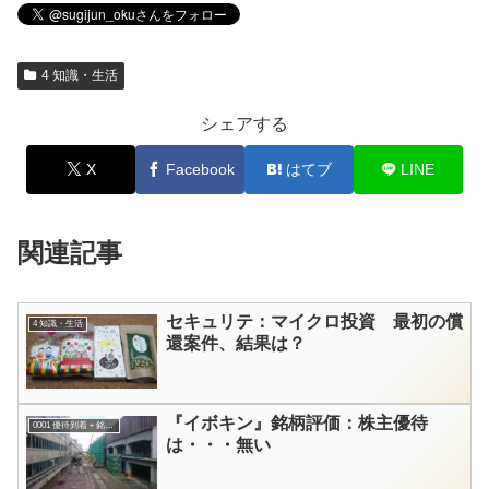
4 知識・生活
シェアする
X
Facebook
はてブ
LINE
関連記事
セキュリテ：マイクロ投資 最初の償
4 知識・生活
還案件、結果は？
『イボキン』銘柄評価：株主優待
0001 優待到着＋銘柄評価
は・・・無い