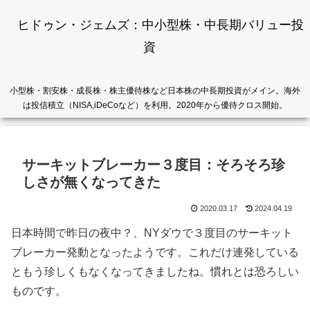
ヒドゥン・ジェムズ：中小型株・中長期バリュー投
資
小型株・割安株・成長株・株主優待株など日本株の中長期投資がメイン。海外
は投信積立（NISA,iDeCoなど）を利用。2020年から優待クロス開始。
サーキットブレーカー３度目：そろそろ珍
しさが無くなってきた
2020.03.17
2024.04.19
日本時間で昨日の夜中？、NYダウで３度目のサーキット
ブレーカー発動となったようです。これだけ連発している
ともう珍しくもなくなってきましたね。慣れとは恐ろしい
ものです。