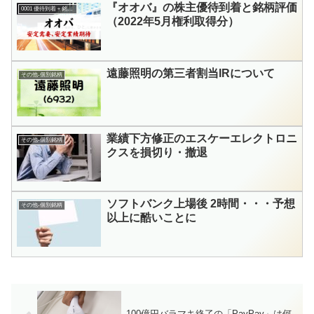
『オオバ』の株主優待到着と銘柄評価
0001 優待到着＋銘柄評価
（2022年5月権利取得分）
遠藤照明の第三者割当IRについて
その他-個別銘柄
業績下方修正のエスケーエレクトロニ
その他-個別銘柄
クスを損切り・撤退
ソフトバンク上場後 2時間・・・予想
その他-個別銘柄
以上に酷いことに
100億円バラマキ終了の「PayPay」は何