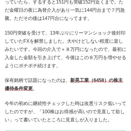
っていたら、するすると151円も突破152円近くまで。た
だ金曜日の夜に為替介入があり一気に144円台まで７円急
騰。ただその後は147円台になってます。
150円突破を受けて、13年ぶりにリーマンショック後封印
していたFXを解禁しました。大やけどしない程度に楽し
みたいです。今回の介入で＋８万円になったので、最初に
入金した金額を引き上げて、今後はこの８万円を増やせる
ようにボチボチ続けます。
保有銘柄で話題になったのは、
新晃工業（6458）の株主
優待条件変更
。
今年の初めに継続性チェックした時は改悪リスク低いって
したのですが、「100株はお得感が高いので見直して欲し
い」って書いていたところに見直しが入りました。