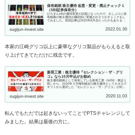
保有銘柄 株主優待 改悪・変更・廃止チェック１
（SBI証券保有分）
ひろぎんHDの優待変更が話題になったので、久しぶりに保
有銘柄の株主優待が継続的に実施されそうかチェックをし
てみました。前回記事は2020年8月当たったのもあります
が、日本管財とか頑張って継続されている銘柄もあります
ね。まぁその程度の正解率だ...
2022.01.30
sugijun-invest.site
本家の江崎グリコ以上に豪華なグリコ製品がもらえると取
り上げてきてただけに残念です。
新晃工業：株主優待『セレクション・ザ・グリ
コ』なら10月申込がお勧め
株主優待銘柄として保有している新晃工業（6458：東証１
部）から、2020年３月権利確定の株主優待としてカタログ
ギフトから選択した『セレクション・ザ・グリコ』が到着
しました。新晃工業は100株と1,000株の２名義分あり、
1,000株の方で...
2020.11.03
sugijun-invest.site
転んでもただでは起きないってことでPTSチャレンジして
みました。結果は最後の方に。