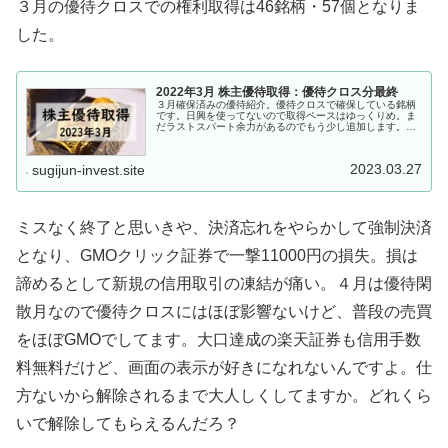
３月の優待クロスでの権利取得は46銘柄・57個となりま
した。
2022年3月 株主優待取得：優待クロス分最終
３月確保済みの優待紹介。優待クロスで確保している銘柄
です。日興を使ってないので取得ペースはゆっくりめ。ま
だラストスパート余力があるのでもう少し追加します。3
月 優待クロス証券会社は、SBI証券、楽天証券、GMOクリ
ック証券です。 2021年...
2023.03.27
sugijun-invest.site
ミスなく終了と思いきや、決済忘れをやらかして強制決済
となり、GMOクリック証券で一撃11000円の損失。損は
諦めるとして新規の信用取引の凍結が痛い。４月は優待閑
散月なので優待クロスにはほぼ影響ないけど、普段の売買
をほぼGMOでしてます。大口達成の楽天証券も信用手数
料無料だけど、画面の表示が好きになれないんですよ。仕
方ないから解除されるまで大人しくしてますか。どれくら
いで解除してもらえるんだろ？