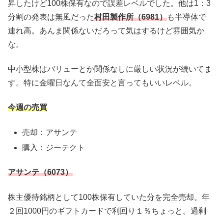
昇したけど100株保有なので誤差レベルでした。他は1：3
分割の発表は無風だった
村田製作所（6981）
も半導体で
連れ高。あんま関係ないだろって気はするけど雰囲気か
な。
中小型株はバリューとか関係なしに厳しい状況が続いてま
す。特に金曜日なんて全面安と言ってもいいレベル。
今週の売買
売却：アサンテ
購入：ジーテクト
アサンテ（6073）
株主優待銘柄として100株保有していた分を完全売却。年
２回1000円のギフトカードで利回り１％ちょっと。過剰