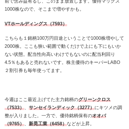
前で含み益有るし、このまま放置します。優待マックス
1000株なので、そこまで増やすかも。
VTホールディングス（7593）
こちらも１銘柄100万円目途ということで1000株増やして
2000株。ここも狭い範囲で動くだけで上にも下にもいか
ない状態。配当性向高いわけでもないのに配当利回り
4.5％もあると売れないです。株主優待のキーパーLABO
２割引券も毎年使ってます。
今週はここ最近上げてた主力銘柄の
グリーンクロス
（7533）
、
サンセイランディック（3277）
にキツメの調
整が入りました。一方で、優待銘柄保有の
オオバ
（9765）
、
新晃工業（6458）
などが上昇。