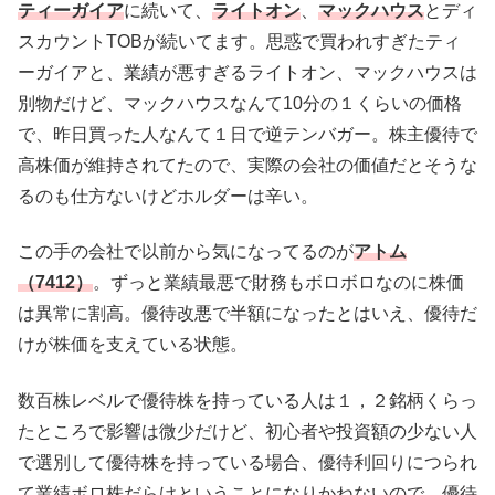
ティーガイア
に続いて、
ライトオン
、
マックハウス
とディ
スカウントTOBが続いてます。思惑で買われすぎたティ
ーガイアと、業績が悪すぎるライトオン、マックハウスは
別物だけど、マックハウスなんて10分の１くらいの価格
で、昨日買った人なんて１日で逆テンバガー。株主優待で
高株価が維持されてたので、実際の会社の価値だとそうな
るのも仕方ないけどホルダーは辛い。
この手の会社で以前から気になってるのが
アトム
（7412）
。ずっと業績最悪で財務もボロボロなのに株価
は異常に割高。優待改悪で半額になったとはいえ、優待だ
けが株価を支えている状態。
数百株レベルで優待株を持っている人は１，２銘柄くらっ
たところで影響は微少だけど、初心者や投資額の少ない人
で選別して優待株を持っている場合、優待利回りにつられ
て業績ボロ株だらけということになりかねないので、優待