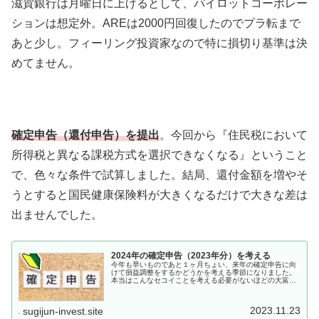
滋賀銀行は月曜日に上げるとして、パイロットコーポレー
ションは想定外。AREは2000円回復したのでプラ転まで
あと少し。フィーリング投資家なので特に損切り基準は決
めてません。
確定申告（還付申告）を提出
。今回から『住民税において
所得税と異なる課税方式を選択できなくなる』ということ
で、色々な条件で試算しました。結局、還付金額を増やそ
うとすると国民健康保険料が大きくなるだけで大きな差は
出ませんでした。
2024年の確定申告（2023年分）を考える
今年も早いものであと１ヶ月ちょい、来年の確定申告に向
けて損益調整をするかどうかを考える季節になりました。
本当はこんなセコイことを考える必要がないほどの大富豪
になりたいところだけど、そんな領域にはまだ全然届かな
いので可能な節税はしたいです。こ...
2023.11.23
sugijun-invest.site