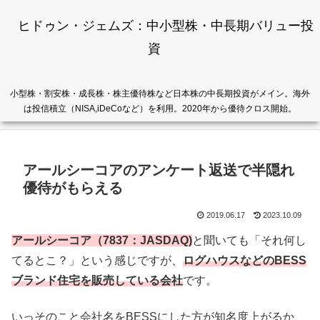
ヒドゥン・ジェムズ：中小型株・中長期バリュー投
資
小型株・割安株・成長株・株主優待株など日本株の中長期投資がメイン。海外
は投信積立（NISA,iDeCoなど）を利用。2020年から優待クロス開始。
アールシーコアのアンケート返送で半隠れ
優待がもらえる
2019.06.17
2023.10.09
アールシーコア（7837：JASDAQ)
と聞いても「それ何し
てるとこ？」という感じですが、
ログハウスなどのBESS
ブランド住宅を販売している会社
です。
いっそのこと会社名をBESSにした方が知名度上がるか