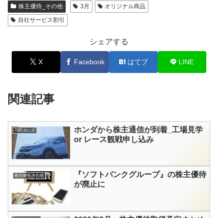
株主優待_その他
3月
オリジナル商品
自社サービス割引
シェアする
X
Facebook
はてブ
LINE
関連記事
ホンダから株主通信が到着_工場見学
7267 ホンダ
or レース観戦申し込み
『ソフトバンクグループ』の株主優待
株主優待_その他
が廃止に