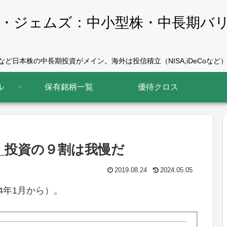
・ジェムズ：中小型株・中長期バ
ど日本株の中長期投資がメイン。海外は投信積立（NISA,iDeCoなど）
ル
保有銘柄一覧
優待クロス
績_投資の９割は我慢だ
2019.08.24
2024.05.05
14年1月から）。