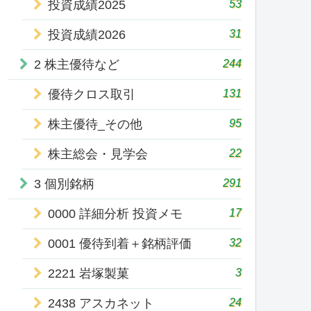
53
投資成績2025
31
投資成績2026
244
2 株主優待など
131
優待クロス取引
95
株主優待_その他
22
株主総会・見学会
291
3 個別銘柄
17
0000 詳細分析 投資メモ
32
0001 優待到着＋銘柄評価
3
2221 岩塚製菓
24
2438 アスカネット