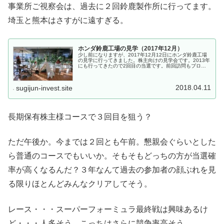
事業所ご視察会は、過去に２回鈴鹿製作所に行ってます。
埼玉と熊本はさすがに遠すぎる。
ホンダ鈴鹿工場の見学（2017年12月）
少し前になりますが、2017年12月12日にホンダ鈴鹿工場
の見学に行ってきました。株主向けの見学会です。2013年
にも行ってきたので2回目の当選です。前回訪問もブログ
にしたと思うのですが、前使っていたブログのようで全く
残って無いようなので、...
2018.04.11
sugijun-invest.site
長期保有株主様コースで３回目を狙う？
ただ午後か。今までは２回とも午前。懇親会ぐらいとした
ら普通のコースでもいいか。そもそもどっちの方が当選確
率が高くなるんだ？３年なんて過去の参加者の顔ぶれを見
る限りほとんどみんなクリアしてそう。
レース・・・スーパーフォーミュラ最終戦は興味あるけ
ど・・・人多そう。こっちはさらに競争率高そう。