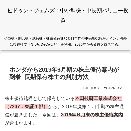
ヒドゥン・ジェムズ：中小型株・中長期バリュー投
資
小型株・割安株・成長株・株主優待株など日本株の中長期投資がメイン。海外
は投信積立（NISA,iDeCoなど）を利用。2020年から優待クロス開始。
ホンダから2019年6月期の株主優待案内が
到着_長期保有株主の判別方法
2019.08.30
2024.03.26
株主優待銘柄として保有している
本田技研工業株式会社
（7267：東証１部）
から、2019年度第１四半期の株主通
信が届きました。今回は、
2019年６月末の株主優待案内
が含まれます。