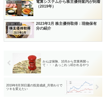
電算システムから株主優待案内が到着
4072 電算システムHD
（2019年）
2023年3月 株主優待取得：現物保有
株主優待_その他
分の紹介
かんぽ保険、10月から営業再開っ
て・・・あっこれっ叩かれるやつ
2019年8月30日週の投資成績_月替わりで
ツキを変えたい