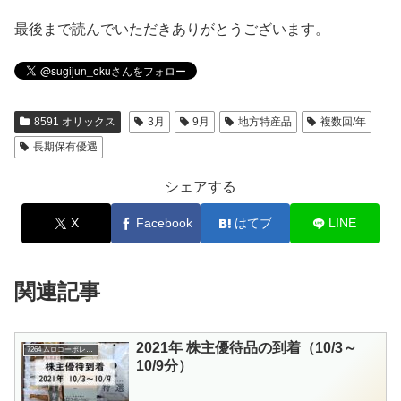
最後まで読んでいただきありがとうございます。
8591 オリックス
3月
9月
地方特産品
複数回/年
長期保有優遇
シェアする
X
Facebook
はてブ
LINE
関連記事
2021年 株主優待品の到着（10/3～
7264 ムロコーポレーション
10/9分）