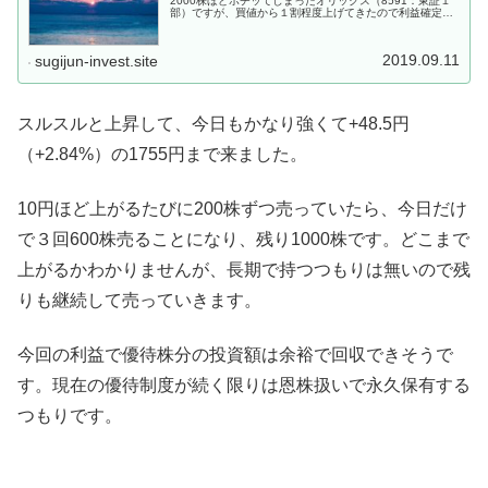
2000株ほどポチッてしまったオリックス（8591：東証１
部）ですが、買値から１割程度上げてきたので利益確定を
開始しました。買った時の話がこれ1400円台まで落ちた時
にはどうなることかと思...
2019.09.11
sugijun-invest.site
スルスルと上昇して、今日もかなり強くて+48.5円
（+2.84%）の1755円まで来ました。
10円ほど上がるたびに200株ずつ売っていたら、今日だけ
で３回600株売ることになり、残り1000株です。どこまで
上がるかわかりませんが、長期で持つつもりは無いので残
りも継続して売っていきます。
今回の利益で優待株分の投資額は余裕で回収できそうで
す。現在の優待制度が続く限りは恩株扱いで永久保有する
つもりです。