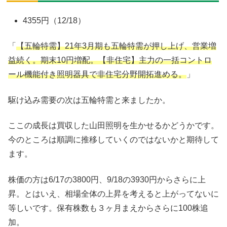
4355円（12/18）
「
【五輪特需】21年3月期も五輪特需が押し上げ、営業増
益続く。期末10円増配。【非住宅】主力の一括コントロ
ール機能付き照明器具で非住宅分野開拓進める。
」
駆け込み需要の次は五輪特需と来ましたか。
ここの成長は買収した山田照明を生かせるかどうかです。
今のところは順調に推移していくのではないかと期待して
ます。
株価の方は6/17の3800円、9/18の3930円からさらに上
昇。とはいえ、相場全体の上昇を考えると上がってないに
等しいです。保有株数も３ヶ月まえからさらに100株追
加。