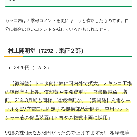
カッコ内は四季報コメントを更にギュッと省略したものです。自
分に都合の良いコメントを残しているかもしれません。
村上開明堂（7292：東証２部）
2820円（12/18）
「
【微減益】トヨタ向け軸に国内外で拡大。メキシコ工場
の稼働率も上昇。償却費や開発費重く、営業微減益。増
配。21年3月期も同様。連続増配か。【新開発】充電ケー
ブルをEV充電口に固定する機構部品新開発。車用ウォッ
シャー液の保温装置はトヨタの複数車両に採用
」
9/18の株価が2,578円だったので上げてますが、相場環境