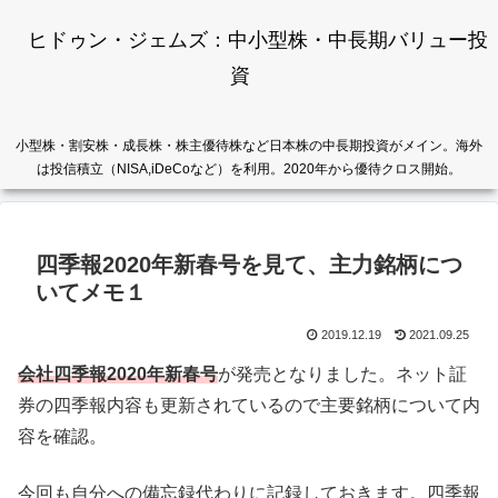
ヒドゥン・ジェムズ：中小型株・中長期バリュー投
資
小型株・割安株・成長株・株主優待株など日本株の中長期投資がメイン。海外
は投信積立（NISA,iDeCoなど）を利用。2020年から優待クロス開始。
四季報2020年新春号を見て、主力銘柄につ
いてメモ１
2019.12.19
2021.09.25
会社四季報2020年新春号
が発売となりました。ネット証
券の四季報内容も更新されているので主要銘柄について内
容を確認。
今回も自分への備忘録代わりに記録しておきます。四季報