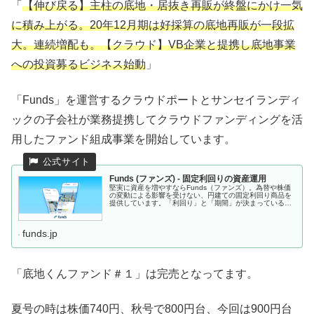
「
【伸び戻る】主柱の底地・居抜き再販が終盤にかけ一気
に積み上がる。20年12月期は好採算の底地再販が一段拡
大。連続増配も。【クラウド】VB企業と提携し底地事業
への投資募るビジネス始動
」
「Funds」を運営するクラウドポートとサンセイランディ
ックの子会社が業務提携してクラウドファンディングを活
用したファンド組成事業を開始しています。
Funds (ファンズ) - 固定利回りの資産運用
堅実に資産を増やすならFunds（ファンズ）。為替や株価
の変動による影響を受けない、円建ての固定利回り商品を
提供しています。「利回り」と「期間」が決まっているの
で、堅実な資産運用を実現できます。
funds.jp
「底地くんファンド＃１」は完売となってます。
夏号の時は株価740円、秋号で800円台、今回は900円台