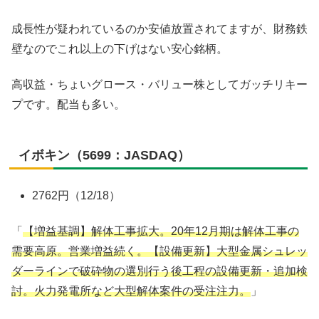
成長性が疑われているのか安値放置されてますが、財務鉄
壁なのでこれ以上の下げはない安心銘柄。
高収益・ちょいグロース・バリュー株としてガッチリキー
プです。配当も多い。
イボキン（5699：JASDAQ）
2762円（12/18）
「
【増益基調】解体工事拡大。20年12月期は解体工事の
需要高原。営業増益続く。【設備更新】大型金属シュレッ
ダーラインで破砕物の選別行う後工程の設備更新・追加検
討。火力発電所など大型解体案件の受注注力。
」