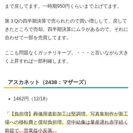
まで戻してます。一時期950円くらいまで上げてます。
第３Qの四半期決算で売られたので買い増しして、戻して
きたところで売却。四半期決算にムラがあるので、それに
合わせて一部を売買してます。
ここも問題なくガッチリキープ。・・・と言いながら大き
く上昇すれば一部利確します。
アスカネット（2438：マザーズ）
1462円（12/18）
「
【負担増】葬儀用遺影加工は堅調増。写真集制作が新工
場への移転費と償却負担増。
空中結像は量産遅れ赤字続く
前提で、営業益小反落。