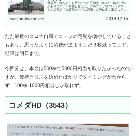
普段買い物をするお店の一つに平和堂（8276：東証１部）
があります。平和堂と言えば、アルプラザやフレンドマー
トの店舗名で滋賀県を中心に関西、北陸に多く出店してお
り、滋賀県内の主要駅前にはほぼ必ず店がある感じです。
我が家の場合、イオンを利用す...
2019.12.15
sugijun-invest.site
ただ最近のコロナ自粛でコープの宅配を増やしていること
もあり、思ったように消費が進まずまだ３枚残ってます。
期限は明日まで。
今回分は、本当は500株で5000円相当を取りたかったので
すが、優待クロスを始めたばかりでタイミングがわから
ず、100株-1000円相当しか取れず。
コメダHD（3543）