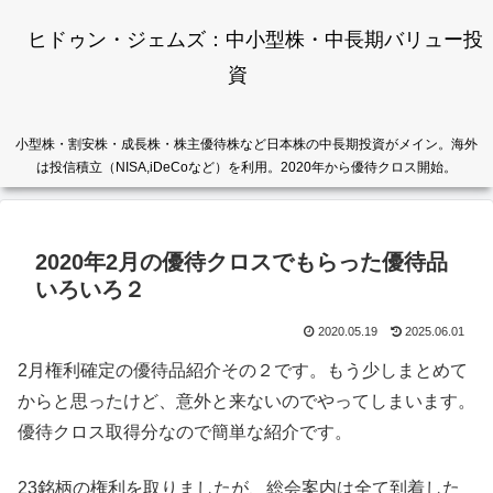
ヒドゥン・ジェムズ：中小型株・中長期バリュー投
資
小型株・割安株・成長株・株主優待株など日本株の中長期投資がメイン。海外
は投信積立（NISA,iDeCoなど）を利用。2020年から優待クロス開始。
2020年2月の優待クロスでもらった優待品
いろいろ２
2020.05.19
2025.06.01
2月権利確定の優待品紹介その２です。もう少しまとめて
からと思ったけど、意外と来ないのでやってしまいます。
優待クロス取得分なので簡単な紹介です。
23銘柄の権利を取りましたが、総会案内は全て到着した