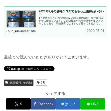
2020年2月の優待クロスでもらった優待品いろい
ろ
4月の終わりから2月権利確定の総会案内資料・株主優待が
到着し始めています。２月決算は小売りや外食が多いとい
うこともあり、現物保有ではほとんど持ってませんでし
た。今年に入ってから優待クロスを始めたため、過去にな
いほどこの時期に封書が届きます。...
2020.05.01
sugijun-invest.site
最後まで読んでいただきありがとうございます。
株主優待_その他
2月
シェアする
X
Facebook
はてブ
LINE