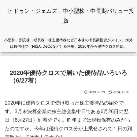
ヒドゥン・ジェムズ：中小型株・中長期バリュー投
資
小型株・割安株・成長株・株主優待株など日本株の中長期投資がメイン。海外
は投信積立（NISA,iDeCoなど）を利用。2020年から優待クロス開始。
2020年優待クロスで届いた優待品いろいろ
（6/27着）
2020.06.29
2024.03.26
2020年に優待クロスで受け取った株主優待品の紹介で
す。3月末決算企業の株主総会集中日である6月26日の翌
日（6月27日）到着分です。昨年までは現物保有のみだっ
たのですが、今年は優待クロス分が上乗せされて１日の到