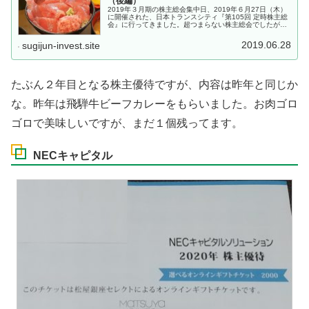
（後編）
2019年３月期の株主総会集中日、2019年６月27日（木）
に開催された、日本トランスシティ『第105回 定時株主総
会』に行ってきました。超つまらない株主総会でしたが、
それは想定内です。お楽しみは、会場となっていた四日市
港ポートビルの展望展...
2019.06.28
sugijun-invest.site
たぶん２年目となる株主優待ですが、内容は昨年と同じか
な。昨年は飛騨牛ビーフカレーをもらいました。お肉ゴロ
ゴロで美味しいですが、まだ１個残ってます。
NECキャピタル