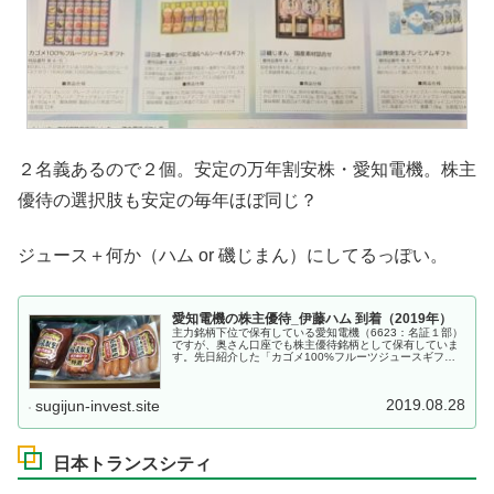
２名義あるので２個。安定の万年割安株・愛知電機。株主
優待の選択肢も安定の毎年ほぼ同じ？
ジュース＋何か（ハム or 磯じまん）にしてるっぽい。
愛知電機の株主優待_伊藤ハム 到着（2019年）
主力銘柄下位で保有している愛知電機（6623：名証１部）
ですが、奥さん口座でも株主優待銘柄として保有していま
す。先日紹介した「カゴメ100%フルーツジュースギフ
ト」に引き続き、「伊藤ハム」が到着しました。株主優待
効果があるのか？？？という万...
2019.08.28
sugijun-invest.site
日本トランスシティ