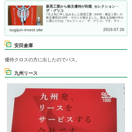
新晃工業から株主優待が到着_セレクション・
ザ・グリコ
7月上旬に申し込みをした新晃工業（6458：東証１部）の
株主優待2019年・その１が届きました。数ある品物の中か
ら選んだのは『セレクション・ザ・グリコ』です。サイズ
比較のために500mlのペットボトルと並べてみました。め
っちゃデカい箱です。...
2019.07.26
sugijun-invest.site
安田倉庫
優待クロスの方に出したのでパス。
九州リース