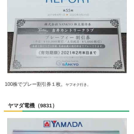
100株でプレー割引券１枚。
ヤフオク行き。
ヤマダ電機（9831）