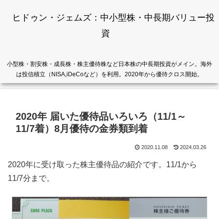
ヒドゥン・ジェムズ：中小型株・中長期バリュー投
資
小型株・割安株・成長株・株主優待株など日本株の中長期投資がメイン。海外
は投信積立（NISA,iDeCoなど）を利用。2020年から優待クロス開始。
2020年 届いた優待品いろいろ（11/1～
11/7着）8月優待の金券類到着
2020.11.08
2024.03.26
2020年に受け取った株主優待品の紹介です。11/1から
11/7分まで。