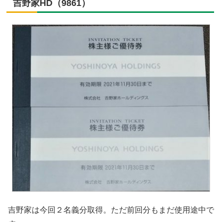
吉野家HD（9861）
吉野家は今回２名義分取得。ただ前回分もまだ使用途中で