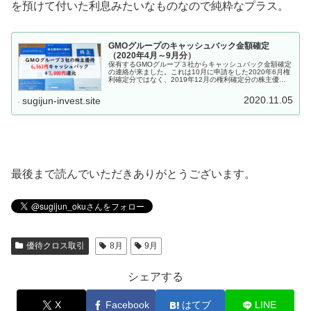
を預けて付いた利息みたいなものなので純粋なプラス。
GMOグループのキャッシュバック金額確定
（2020年4月～9月分）
保有するGMOグループ３社からキャッシュバック金額確定
の連絡が来ました。これは10月に申請をした2020年6月権
利確定分ではなく、2019年12月の権利確定分の株主優待
です。12月権利確定、4月申し込み、2020年4月から9月が
対象範囲、1...
2020.11.05
sugijun-invest.site
最後まで読んでいただきありがとうございます。
優待クロス取引
8月
9月
シェアする
X
Facebook
はてブ
LINE