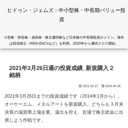
ヒドゥン・ジェムズ：中小型株・中長期バリュー投
資
小型株・割安株・成長株・株主優待株など日本株の中長期投資がメイン。海外
は投信積立（NISA,iDeCoなど）を利用。2020年から優待クロス開始。
2021年3月26日週の投資成績_新規購入２
銘柄
2021.03.27
2024.05.26
2021年3月26日までの投資成績です（2014年1月から）。
オーケーエム、メタルアートを新規購入。どちらも３月末
決算の滋賀県上場企業。遠出を控え、近場で株主総会に出
席しよう作戦です。