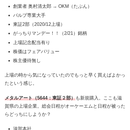
創業者 奥村清太郎 → OKM（たぶん）
バルブ専業大手
東証2部（2020/12上場）
がっちりマンデー！！（2/21）銘柄
上場記念配当有り
株価はフェアバリュー
株主優待無し
上場の時から気になっていたのでもっと早く買えばよかっ
たという感じ。
メタルアート（5644：東証２部）
も新規購入。ここも滋
賀県の上場企業。総会日程がオーケーエムと日程が被った
らどっちにしようか？
滋賀本社