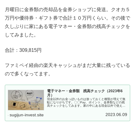
月曜日に金券類の売却品を金券ショップに発送。クオカ５
万円や優待券・ギフト券で合計１０万円くらい。その後で
久しぶりに家にある電子マネー・金券類の残高チェックを
してみました。
合計：309,815円
ファミペイ経由の楽天キャッシュがまだ大量に残っている
ので多くなってます。
電子マネー・金券類 残高チェック（2023年6
月）
現金以外のお金っぽいものは放っておくと種類が増えて無
駄になりがちです。〇〇Pay、ポイント、金券類などの残
高チェックをしてみます。家の中にある現金以外で使える
お金を把握と整理が目的。分類が曖昧なものは適当に分け
たりまとめたりしてます。株主優...
2023.06.09
sugijun-invest.site