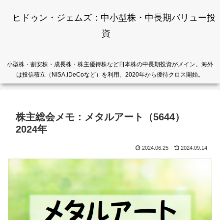
ヒドゥン・ジェムズ：中小型株・中長期バリュー投
資
小型株・割安株・成長株・株主優待株など日本株の中長期投資がメイン。海外
は投信積立（NISA,iDeCoなど）を利用。2020年から優待クロス開始。
株主総会メモ：メタルアート（5644）
2024年
2024.06.25
2024.09.14