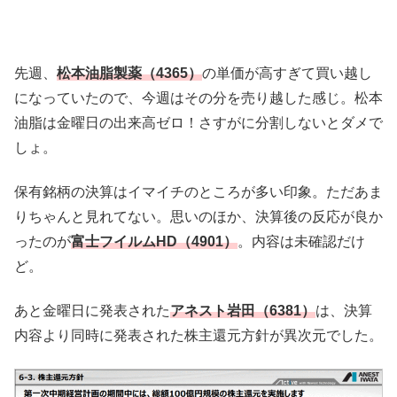
先週、
松本油脂製薬（4365）
の単価が高すぎて買い越し
になっていたので、今週はその分を売り越した感じ。松本
油脂は金曜日の出来高ゼロ！さすがに分割しないとダメで
しょ。
保有銘柄の決算はイマイチのところが多い印象。ただあま
りちゃんと見れてない。思いのほか、決算後の反応が良か
ったのが
富士フイルムHD（4901）
。内容は未確認だけ
ど。
あと金曜日に発表された
アネスト岩田（6381）
は、決算
内容より同時に発表された株主還元方針が異次元でした。