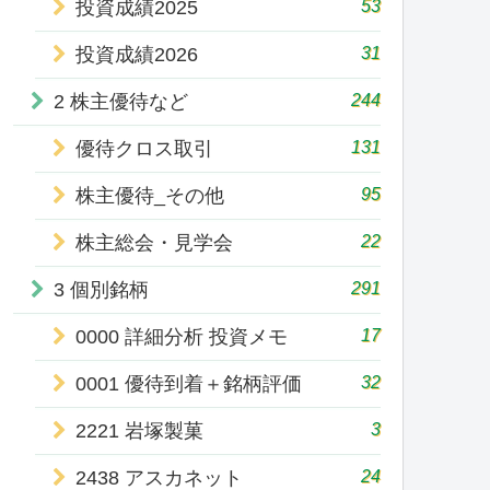
53
投資成績2025
31
投資成績2026
244
2 株主優待など
131
優待クロス取引
95
株主優待_その他
22
株主総会・見学会
291
3 個別銘柄
17
0000 詳細分析 投資メモ
32
0001 優待到着＋銘柄評価
3
2221 岩塚製菓
24
2438 アスカネット