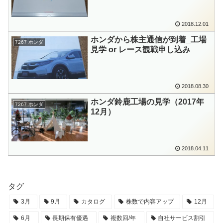
2018.12.01
ホンダから株主通信が到着_工場
7267 ホンダ
見学 or レース観戦申し込み
2018.08.30
ホンダ鈴鹿工場の見学（2017年
7267 ホンダ
12月）
2018.04.11
タグ
3月
9月
カタログ
株数で内容アップ
12月
6月
長期保有優遇
複数回/年
自社サービス割引