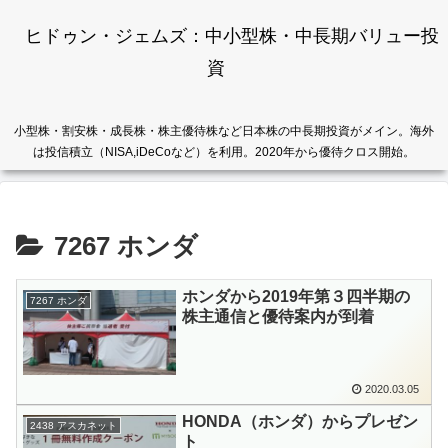
ヒドゥン・ジェムズ：中小型株・中長期バリュー投
資
小型株・割安株・成長株・株主優待株など日本株の中長期投資がメイン。海外
は投信積立（NISA,iDeCoなど）を利用。2020年から優待クロス開始。
7267 ホンダ
ホンダから2019年第３四半期の
7267 ホンダ
株主通信と優待案内が到着
2020.03.05
HONDA（ホンダ）からプレゼン
2438 アスカネット
ト