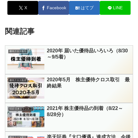
X
Facebook
はてブ
LINE
関連記事
2020年 届いた優待品いろいろ（8/30
優待クロス取引
～9/5着）
2020年5月 株主優待クロス取引 最
優待クロス取引
終結果
2021年 株主優待品の到着（8/22～
9310 日本トランスシティ
8/28分）
楽天証券『大口優遇』達成方法 今後
優待クロス取引