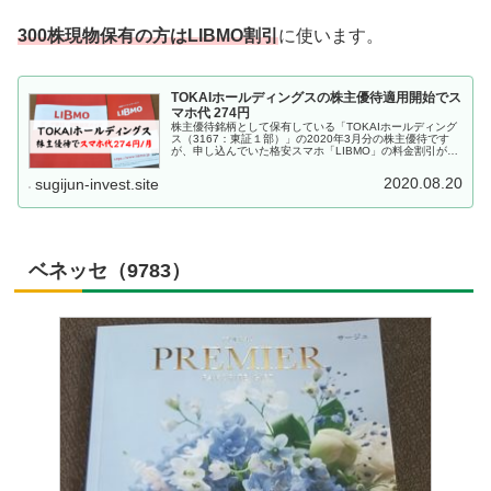
300株現物保有の方はLIBMO割引
に使います。
TOKAIホールディングスの株主優待適用開始でス
マホ代 274円
株主優待銘柄として保有している「TOKAIホールディング
ス（3167：東証１部）」の2020年3月分の株主優待です
が、申し込んでいた格安スマホ「LIBMO」の料金割引が７
月分料金から開始となりました。株主優待の紹介とTOKAI
ホールディング...
2020.08.20
sugijun-invest.site
ベネッセ（9783）