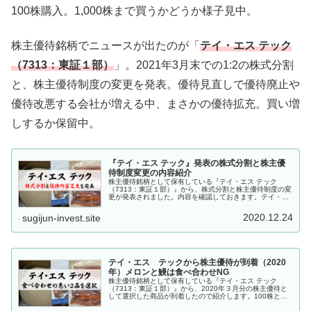
100株購入。1,000株まで買うかどうか様子見中。
株主優待銘柄でニュースが出たのが「
テイ・エス テック
（7313：東証１部）
」。2021年3月末での1:2の株式分割
と、株主優待制度の変更を発表。優待見直しで優待廃止や
優待改悪する会社が増える中、まさかの優待拡充。買い増
しするか保留中。
『テイ・エス テック』発表の株式分割と株主優
待制度変更の内容紹介
株主優待銘柄として保有している『テイ・エス テック
（7313：東証１部）』から、株式分割と株主優待制度の変
更が発表されました。内容を確認しておきます。テイ・エ
ス テック（7313：東証１部）「ホンダ系の４輪シート部
品メーカー。２輪車用も手が...
2020.12.24
sugijun-invest.site
テイ・エス テックから株主優待が到着（2020
年）メロンと鰻は食べ合わせNG
株主優待銘柄として保有している『テイ・エス テック
（7313：東証１部）』から、2020年３月分の株主優待と
して選択した商品が到着したので紹介します。100株と
300株の２名義保有です。テイ・エス テック（7313：東証