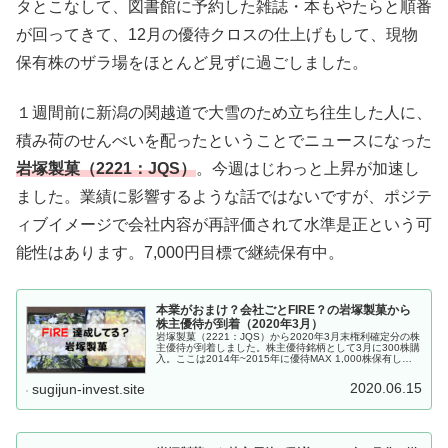
タとこなして、図書館に予約した雑誌・本もやたらと順番
が回ってきて、12月の優待クロスの仕上げもして、現物
保有株のザラ場をほとんど見ずに過ごしました。
１週間前に新潟の関越道で大雪のため立ち往生した人に、
積み荷のせんべいを配ったということでニュースになった
岩塚製菓（2221：JQS）
。今週はじわっと上昇が加速し
ました。業績に影響するような話ではないですが、ポジテ
ィブイメージで会社内容が再評価されて水準是正という可
能性はあります。7,000円目標で継続保有中。
本業がおまけ？会社ごとFIRE？の岩塚製菓から
株主優待が到着（2020年3月）
岩塚製菓（2221：JQS）から2020年3月末権利確定分の株
主優待が到着しました。株主優待銘柄として3月に300株購
入。ここは2014年~2015年に優待MAX 1,000株保有して
いた時期があり、それ以来の株主優待になります。この会
社、...
2020.06.15
sugijun-invest.site