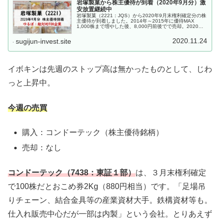
岩塚製菓から株主優待が到着（2020年9月分）激
安放置継続中
岩塚製菓（2221：JQS）から2020年9月末権利確定分の株
主優待が到着しました。2014年～2015年に優待MAX
1,000株まで増やした後、8,000円前後でで売却。2020年3
月に株主優待銘柄として300株再購入、6月に500株ま...
2020.11.24
sugijun-invest.site
イボキンは先週のストップ高は無かったものとして、じわ
っと上昇中。
今週の売買
購入：コンドーテック（株主優待銘柄）
売却：なし
コンドーテック（7438：東証１部）
は、３月末権利確定
で100株だとおこめ券2Kg（880円相当）です。「足場吊
りチェーン、結合金具等の産業資材大手。鉄構資材等も。
仕入れ販売中心だが一部は内製」という会社。とりあえず