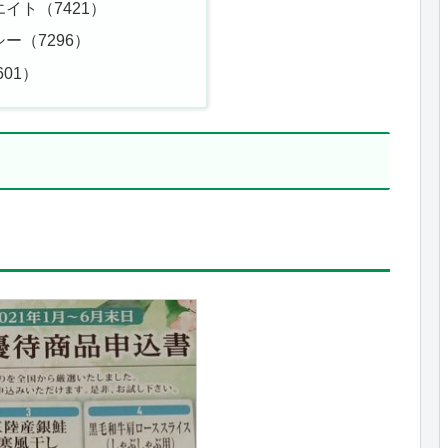
イト（7421）
ー（7296）
01）