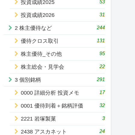
53
投資成績2025
31
投資成績2026
244
2 株主優待など
131
優待クロス取引
95
株主優待_その他
22
株主総会・見学会
291
3 個別銘柄
17
0000 詳細分析 投資メモ
32
0001 優待到着＋銘柄評価
3
2221 岩塚製菓
24
2438 アスカネット